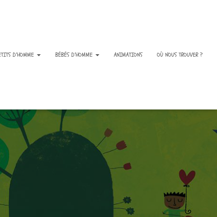
ETITS D’HOMME
BÉBÉS D’HOMME
ANIMATIONS
OÙ NOUS TROUVER ?