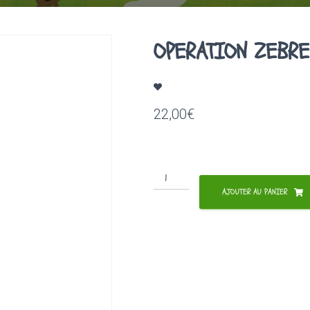
OPERATION ZEBRE
22,00
€
quantité
de
AJOUTER AU PANIER
OPERATION
ZEBRE