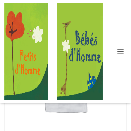
D
É
P
L
I
E
R
L
A
N
A
V
I
G