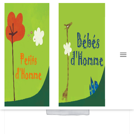
D
É
P
L
I
E
R
L
A
N
A
V
I
G