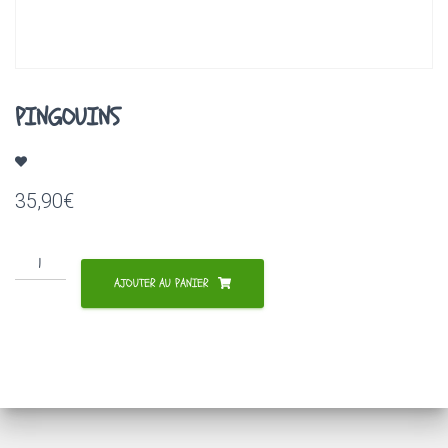
A
T
I
O
N
PINGOUINS
35,90
€
quantité
de
AJOUTER AU PANIER
PINGOUINS