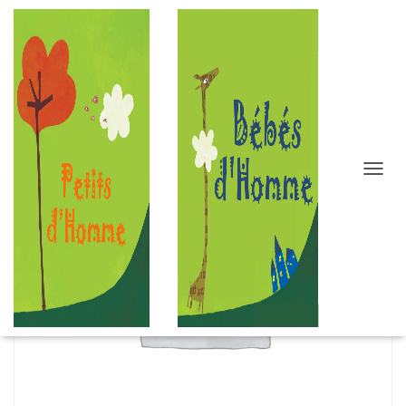
D
É
P
L
I
E
R
L
A
N
A
V
I
G