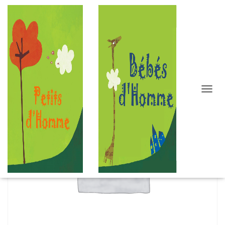
D
É
P
L
I
E
R
L
A
N
A
V
I
G