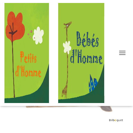
D
É
P
L
I
E
R
L
A
N
A
V
I
G