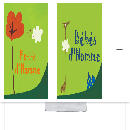
D
É
P
L
I
E
R
L
A
N
A
V
I
G