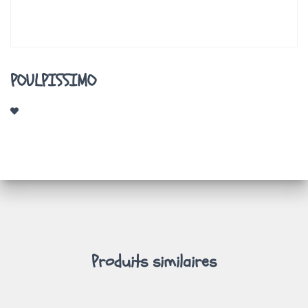
A
T
I
O
N
POULPISSIMO
Produits similaires