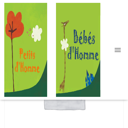
D
É
P
L
I
E
R
L
A
N
A
V
I
G