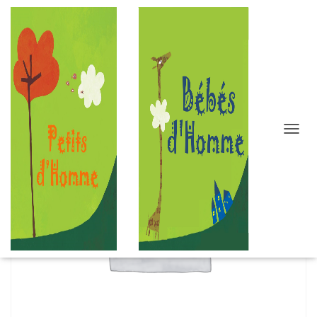
D
É
P
L
I
E
R
L
A
N
A
V
I
G