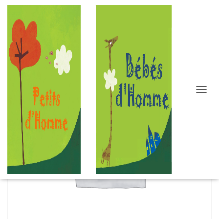
D
É
P
L
I
E
R
L
A
N
A
V
I
G