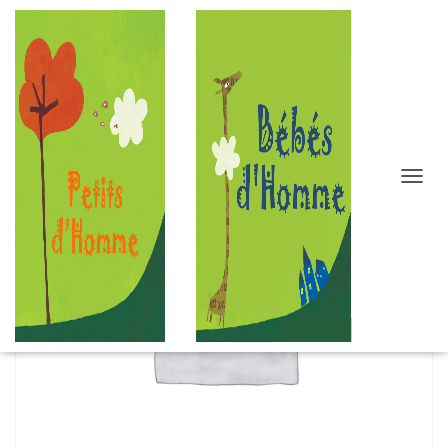
D
É
P
L
I
E
R
L
A
N
A
V
I
G