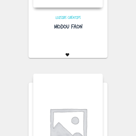
LOISIRS CRÉATIFS
MODOU FAON