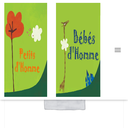
D
É
P
L
I
E
R
L
A
N
A
V
I
G