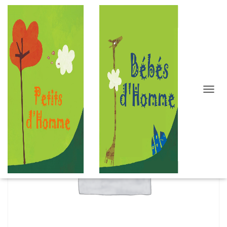
D
É
P
L
I
E
R
L
A
N
A
V
I
G