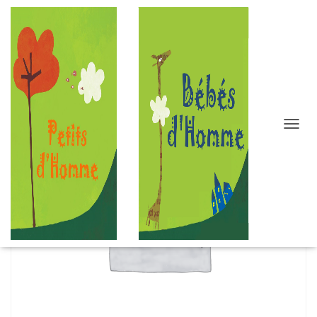
D
É
P
L
I
E
R
L
A
N
A
V
I
G