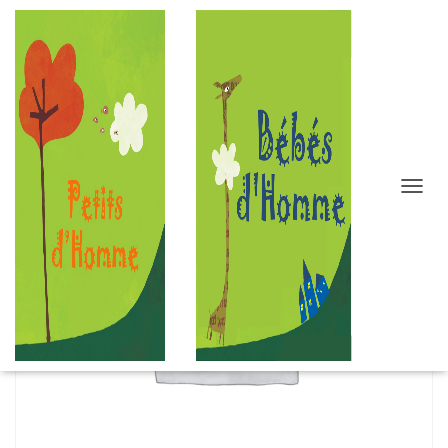
D
É
P
L
I
E
R
L
A
N
A
V
I
G