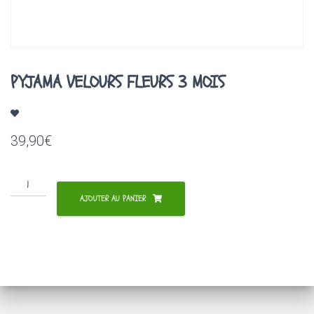
A
T
I
O
N
PYJAMA VELOURS FLEURS 3 MOIS
39,90
€
quantité
de
AJOUTER AU PANIER
PYJAMA
VELOURS
FLEURS
3
MOIS