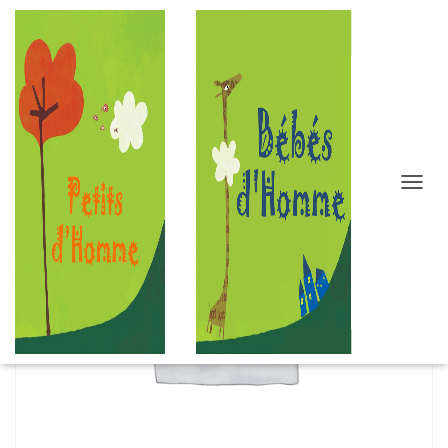
D
É
P
L
I
E
R
L
A
N
A
V
I
G