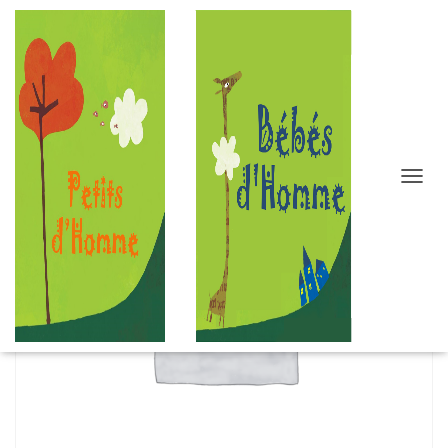
D
É
P
L
I
E
R
L
A
N
A
V
I
G