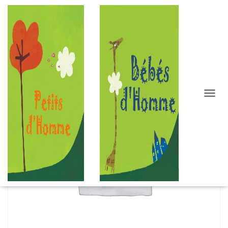
D
É
P
L
I
E
R
L
A
N
A
V
I
G