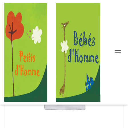
D
É
P
L
I
E
R
L
A
N
A
V
I
G