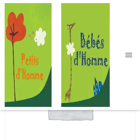
D
É
P
L
I
E
R
L
A
N
A
V
I
G