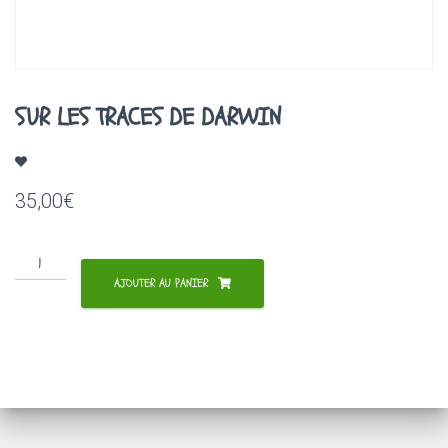
A
T
I
O
N
SUR LES TRACES DE DARWIN
35,00
€
quantité
de
AJOUTER AU PANIER
SUR
LES
TRACES
DE
DARWIN