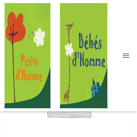
D
É
P
L
I
E
R
L
A
N
A
V
I
G