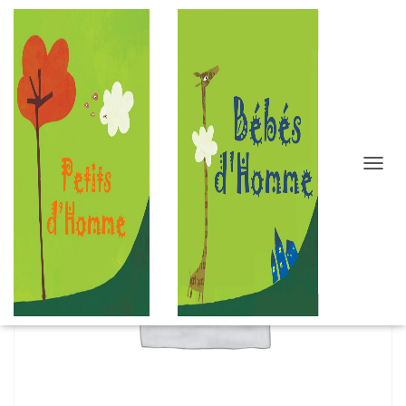
D
É
P
L
I
E
R
L
A
N
A
V
I
G