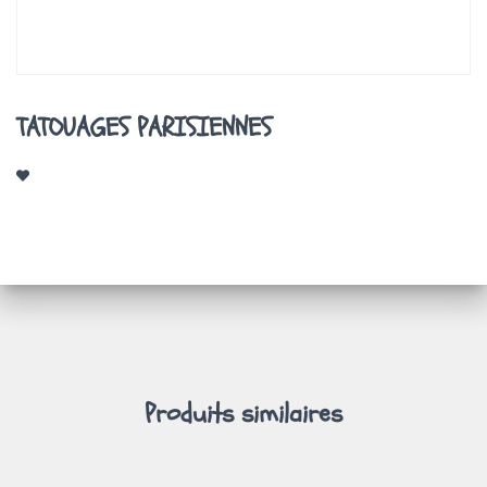
A
T
I
O
N
TATOUAGES PARISIENNES
Produits similaires