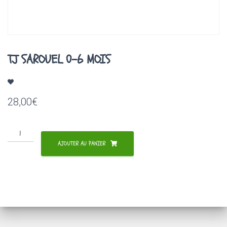
A
T
I
O
N
TJ SAROUEL 0-6 MOIS
28,00
€
quantité
de
AJOUTER AU PANIER
TJ
SAROUEL
0-
6
MOIS