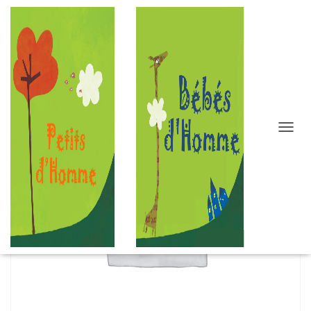
D
É
P
L
I
E
R
L
A
N
A
V
I
G