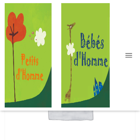
D
É
P
L
I
E
R
L
A
N
A
V
I
G