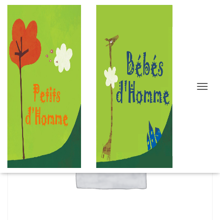
D
É
P
L
I
E
R
L
A
N
A
V
I
G