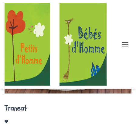
D
É
P
L
I
E
R
L
A
N
Transat
A
V
I
G
A
T