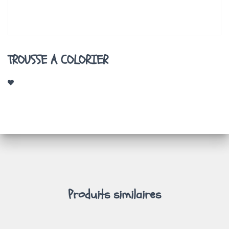
A
T
I
O
N
TROUSSE A COLORIER
Produits similaires