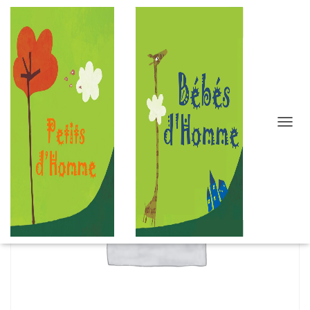
D
É
P
L
I
E
R
L
A
N
A
V
I
G