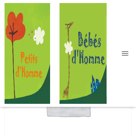
D
É
P
L
I
E
R
L
A
N
A
V
I
G