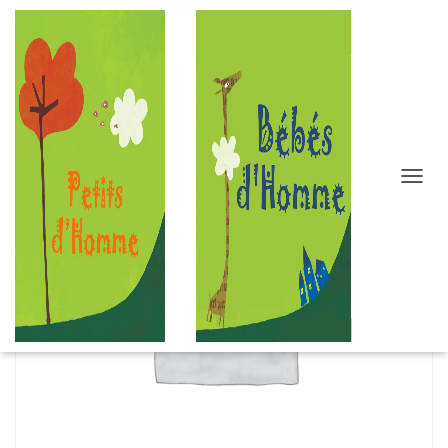
D
É
P
L
I
E
R
L
A
N
A
V
I
G