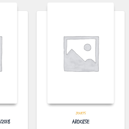
JOUETS
V2018
ARDOISE