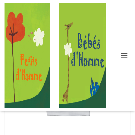
D
É
P
L
I
E
R
L
A
N
A
V
I
G