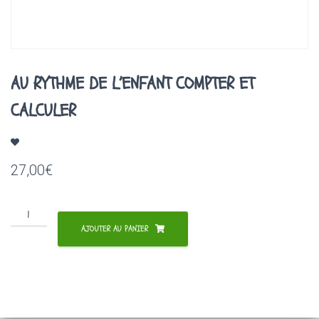
A
T
I
O
N
AU RYTHME DE L’ENFANT COMPTER ET
CALCULER
27,00
€
quantité
de
AJOUTER AU PANIER
AU
RYTHME
DE
L'ENFANT
COMPTER