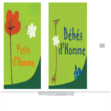
D
É
P
L
I
E
R
L
A
N
A
V
I
G