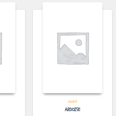
JOUETS
ARDOISE