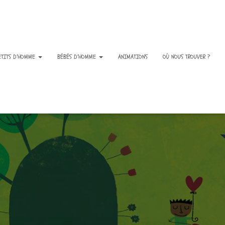
ETITS D’HOMME
BÉBÉS D’HOMME
ANIMATIONS
OÙ NOUS TROUVER ?