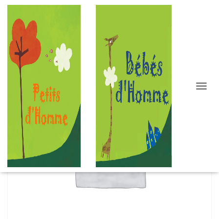
D
É
P
L
I
E
R
L
A
N
A
V
I
G