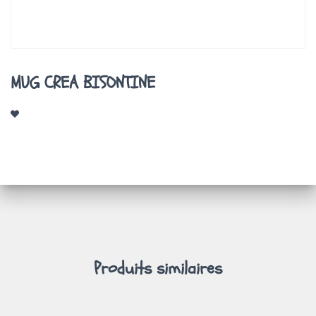
A
T
I
O
N
MUG CREA BISONTINE
Produits similaires