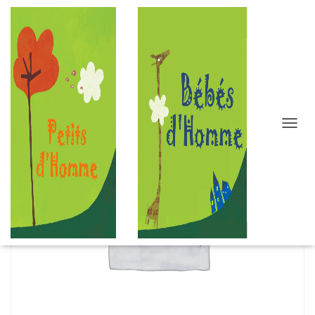
D
É
P
L
I
E
R
L
A
N
A
V
I
G