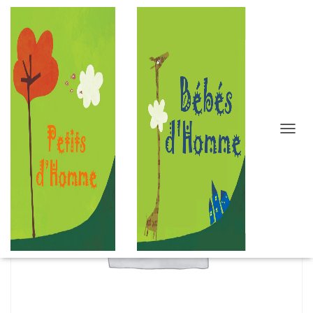
D
É
P
L
I
E
R
L
A
N
A
V
I
G